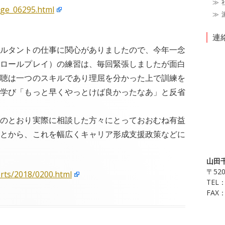
age_06295.html
連
サルタントの仕事に関心がありましたので、今年一念
（ロールプレイ）の練習は、毎回緊張しましたが面白
傾聴は一つのスキルであり理屈を分かった上で訓練を
を学び「もっと早くやっとけば良かったなあ」と反省
記のとおり実際に相談した方々にとっておおむね有益
ことから、これを幅広くキャリア形成支援政策などに
山田
〒52
ports/2018/0200.html
TEL：
FAX：