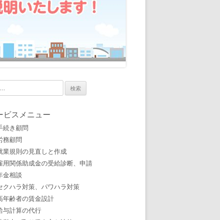
ービスメニュー
手続き顧問
労務顧問
就業規則の見直しと作成
雇用関係助成金の受給診断、申請
年金相談
セクハラ対策、パワハラ対策
高年齢者の賃金設計
給与計算の代行