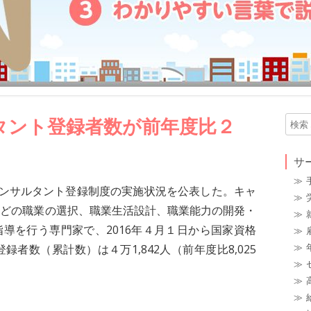
高年齢者の賃金設計
給与計算の代行
社労士が取り扱う主な法律
派遣業の許可申請代行
タント登録者数が前年度比２
検
索
:
サ
コンサルタント登録制度の実施状況を公表した。キャ
などの職業の選択、職業生活設計、職業能力の開発・
導を行う専門家で、2016年４月１日から国家資格
者数（累計数）は４万1,842人（前年度比8,025