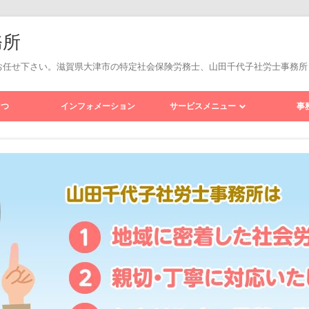
務所
お任せ下さい。滋賀県大津市の特定社会保険労務士、山田千代子社労士事務所
コ
ン
さつ
インフォメーション
サービスメニュー
事
テ
ン
ツ
手続き顧問
に
移
動
労務顧問
す
る
就業規則の見直しと作成
雇用関係助成金の受給診断、
申請
年金相談
セクハラ対策、パワハラ対策